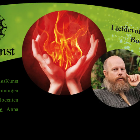
desKunst
rainingen
docenten
e
Anna