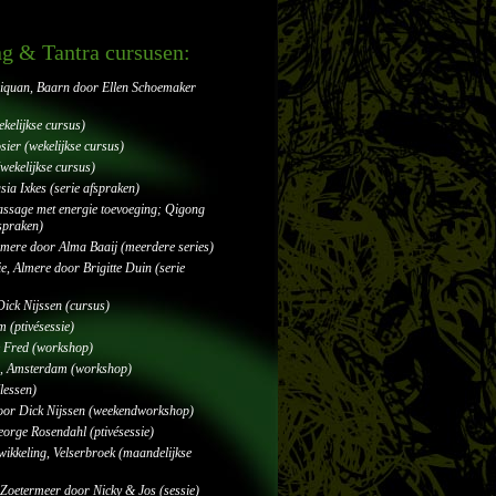
ng & Tantra cursusen:
jiquan, Baarn door Ellen Schoemaker
kelijkse cursus)
sier (wekelijkse cursus)
ekelijkse cursus)
ia Ixkes (serie afspraken)
assage met energie toevoeging; Qigong
spraken)
mere door Alma Baaij (meerdere series)
e, Almere door Brigitte Duin (serie
Dick Nijssen (cursus)
 (ptivésessie)
& Fred (workshop)
on, Amsterdam (workshop)
lessen)
door Dick Nijssen (weekendworkshop)
orge Rosendahl (ptivésessie)
wikkeling, Velserbroek (maandelijkse
Zoetermeer door Nicky & Jos (sessie)