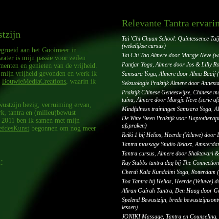
Relevante Tantra ervari
tzijn
Tai 'Chi Chuan School: Quintessence Tai
(wekelijkse cursus)
egroeid aan het Gooimeer in
Tai Chi Tao Almere door Margje Neve (we
ater is mijn passie voor zeilen
Pantjar Yoga, Almere door Jos & Lilly Ro
ementen en genieten van de vrijheid.
 mijn vrijheid gevonden en werk ik
Samsara Yoga, Almere door Alma Baaij (w
;
BouwieMediaCreations
, waarin ik
Seksuologie Praktijk Almere door Annestas
Praktijk Chinese Geneeswijze, Chinese m
tuina, Almere door Margje Neve (serie af
wustzijn bezig, verruiming ervan,
Mindfulness trainingen Samsara Yoga, Al
rk, tantra en (milieu)bewust
De Witte Steen Praktijk voor Haptotherapi
s 2011 ben ik samen met mijn
afspraken)
efdesKunst
begonnen om nog meer
Reiki 1 bij Helios, Heerde (Veluwe) door 
Tantra massage Studio Relaxz, Amsterdam
Tantra cursus, Almere door Shaktavari 
:
Ray Stubbs tantra dag bij The Connecti
Cherdi Kala Kundalini Yoga, Rotterdam (
Toa Tantra bij Helios, Heerde (Veluwe) 
Aliran Gairah Tantra, Den Haag door Ge
Spelend Bewustzijn, brede bewustzijnsont
lessen)
JONIKI Massage, Tantra en Counseling, 