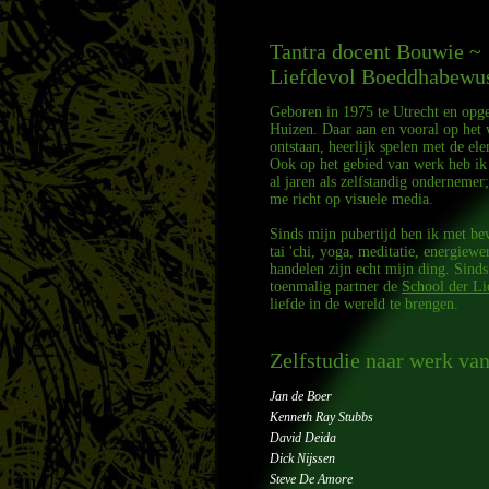
Tantra docent Bouwie ~
Liefdevol Boeddhabewus
Geboren in 1975 te Utrecht en opg
Huizen. Daar aan en vooral op het w
ontstaan, heerlijk spelen met de el
Ook op het gebied van werk heb ik
al jaren als zelfstandig ondernemer
me richt op visuele media.
Sinds mijn pubertijd ben ik met be
tai 'chi, yoga, meditatie, energiewe
handelen zijn echt mijn ding. Sind
toenmalig partner de
School der Li
liefde in de wereld te brengen.
Zelfstudie naar werk van
Jan de Boer
Kenneth Ray Stubbs
David Deida
Dick Nijssen
Steve De Amore